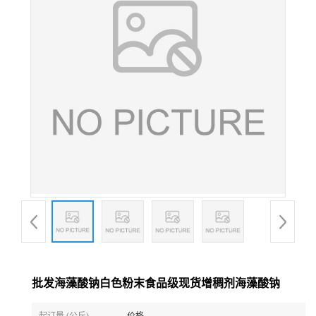
批发海藻酸钠白色粉末食品级现货增稠剂海藻酸钠