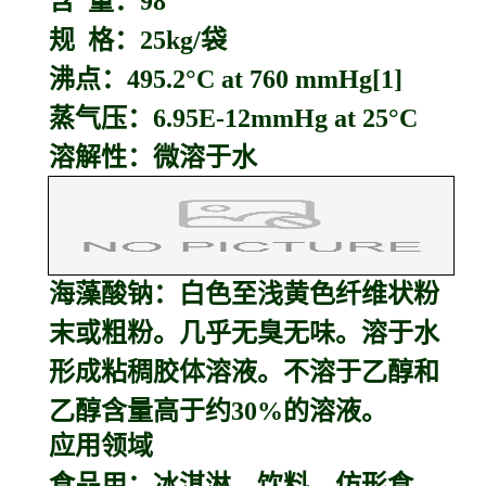
含 量：98
规 格：25kg/袋
沸点：495.2°C at 760 mmHg[1]
蒸气压：6.95E-12mmHg at 25°C
溶解性：微溶于水
海藻酸钠：
白色至浅黄色纤维状粉
末或粗粉。几乎无臭无味。溶于水
形成粘稠胶体溶液。不溶于乙醇和
乙醇含量高于约30%的溶液。
应用领域
食品用：冰淇淋、饮料、仿形食