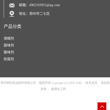
邮箱：
4902103951@qq.com
地址：郑州市二七区
产品分类
增稠剂
甜味剂
酸味剂
防腐剂
郑州明欣食品配料有限公司
版权所有 Copyright (©) 2026
XML
技术支持：
食品商
务网
盖德化工网