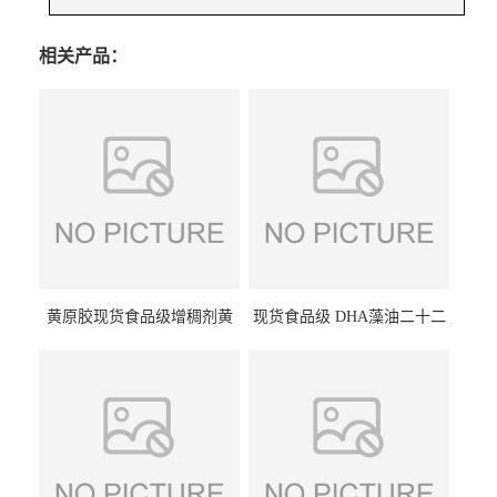
相关产品：
黄原胶现货食品级增稠剂黄
现货食品级 DHA藻油二十二
原胶悬浮稳定剂汉生胶阜丰/
碳六烯营养强化剂酸量大优
中轩黄原胶
惠DHA藻油