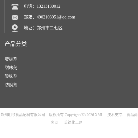
电话：13213130012
邮箱：
4902103951@qq.com
地址：郑州市二七区
产品分类
增稠剂
甜味剂
酸味剂
防腐剂
郑州明欣食品配料有限公司
版权所有 Copyright (©) 2026
XML
技术支持：
食品商
务网
盖德化工网