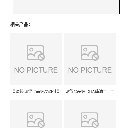
相关产品：
黄原胶现货食品级增稠剂黄
现货食品级 DHA藻油二十二
原胶悬浮稳定剂汉生胶阜丰/
碳六烯营养强化剂酸量大优
中轩黄原胶
惠DHA藻油