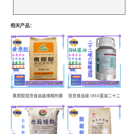
相关产品：
黄原胶现货食品级增稠剂黄
现货食品级 DHA藻油二十二
原胶悬浮稳定剂汉生胶阜丰/
碳六烯营养强化剂酸量大优
中轩黄原胶
惠DHA藻油