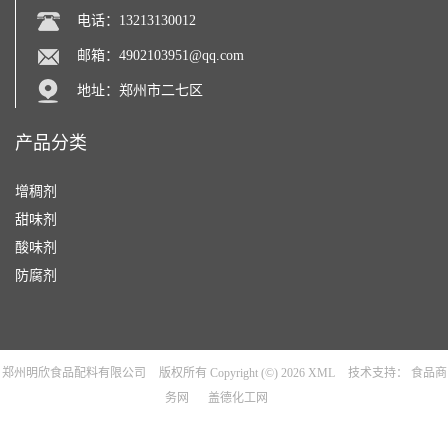
电话：13213130012
邮箱：
4902103951@qq.com
地址：郑州市二七区
产品分类
增稠剂
甜味剂
酸味剂
防腐剂
郑州明欣食品配料有限公司
版权所有 Copyright (©) 2026
XML
技术支持：
食品商
务网
盖德化工网