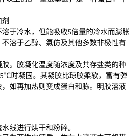
加剂
溶于冷水，但能吸收5倍量的冷水而膨胀
。不溶于乙醇、氯仿及其他多数非极性有
成凝胶。胶凝化温度随浓度及共存盐类的种
25℃时凝固。其凝胶比琼胶柔软，富有弹
胶，如再加热则变成蛋白和胨。明胶溶液
流水线进行烘干和粉碎。