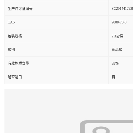
SC201441723
生产许可证编号
CAS
9000-70-8
包装规格
25kg/袋
级别
食品级
有效物质含量
99％
是否进口
否