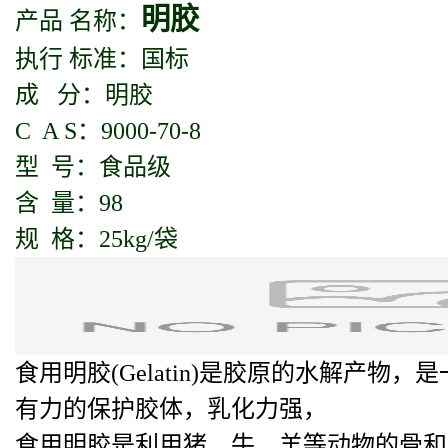
明胶
产品 名称：
执行 标准：国标
成 分：明胶
C A S：9000-70-8
型 号：食品级
含 量：98
规 格：25kg/袋
食用明胶(Gelatin)是胶原的水解
有力的保护胶体，乳化力强，
食用明胶是利用猪、牛、羊等动物的骨和