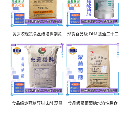
黄原胶现货食品级增稠剂黄
现货食品级 DHA藻油二十二
原胶悬浮稳定剂汉生胶阜丰/
碳六烯营养强化剂酸量大优
中轩黄原胶
惠DHA藻油
食品级赤藓糖醇甜味剂 现货
食品级聚葡萄糖水溶性膳食
批发赤藓糖醇量大优惠赤藓
纤维聚葡萄糖甜味剂营养强
糖醇
化剂