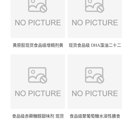
黄原胶现货食品级增稠剂黄
现货食品级 DHA藻油二十二
原胶悬浮稳定剂汉生胶阜丰/
碳六烯营养强化剂酸量大优
中轩黄原胶
惠DHA藻油
食品级赤藓糖醇甜味剂 现货
食品级聚葡萄糖水溶性膳食
批发赤藓糖醇量大优惠赤藓
纤维聚葡萄糖甜味剂营养强
糖醇
化剂