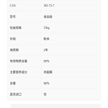
CAS
302-72-7
型号
食品级
25kg
包装规格
外观
粉末
保质期
2年
有效物质含量
99％
主要营养成分
丙氨酸
含量
98％
是否进口
否