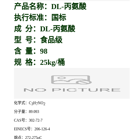
产品名称：D
L-丙氨酸
执行标准：国标
成 分：DL-丙氨酸
型 号：食品级
含 量：98
规 格：25kg/桶
化学式：C
H
NO
3
7
2
分子量：89.093
CAS号：302-72-7
EINECS号：206-126-4
熔点：272-275oC