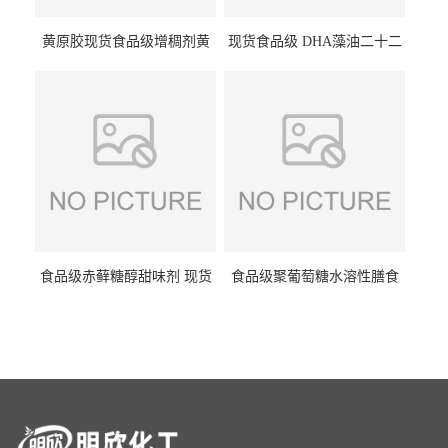
黄原胶现货食品级增稠剂黄
现货食品级 DHA藻油二十二
原胶悬浮稳定剂汉生胶阜丰/
碳六烯营养强化剂酸量大优
中轩黄原胶
惠DHA藻油
食品级赤藓糖醇甜味剂 现货
食品级聚葡萄糖水溶性膳食
批发赤藓糖醇量大优惠赤藓
纤维聚葡萄糖甜味剂营养强
糖醇
化剂