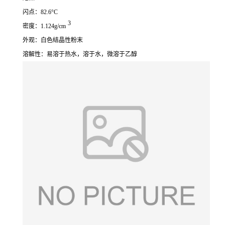
闪点：82.6°C
3
密度：1.124g/cm
外观：白色结晶性粉末
溶解性：易溶于热水，溶于水，微溶于乙醇