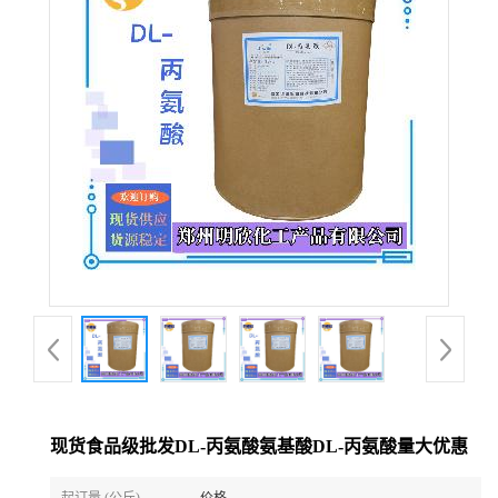
现货食品级批发DL-丙氨酸氨基酸DL-丙氨酸量大优惠