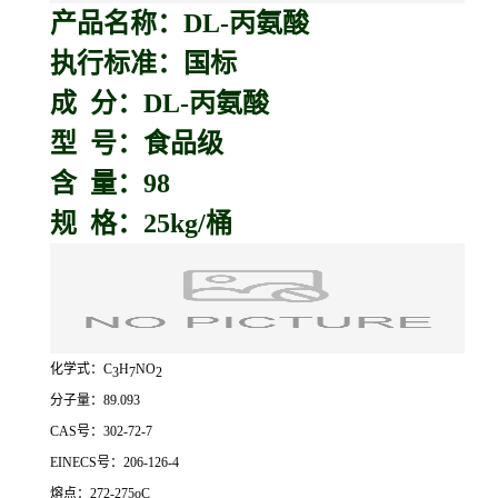
产品名称：D
L-丙氨酸
执行标准：国标
成 分：DL-丙氨酸
型 号：食品级
含 量：98
规 格：25kg/桶
化学式：C
H
NO
3
7
2
分子量：89.093
CAS号：302-72-7
EINECS号：206-126-4
熔点：272-275oC