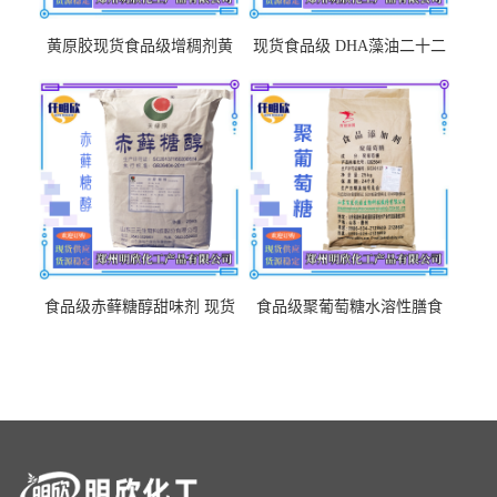
黄原胶现货食品级增稠剂黄
现货食品级 DHA藻油二十二
原胶悬浮稳定剂汉生胶阜丰/
碳六烯营养强化剂酸量大优
中轩黄原胶
惠DHA藻油
食品级赤藓糖醇甜味剂 现货
食品级聚葡萄糖水溶性膳食
批发赤藓糖醇量大优惠赤藓
纤维聚葡萄糖甜味剂营养强
糖醇
化剂