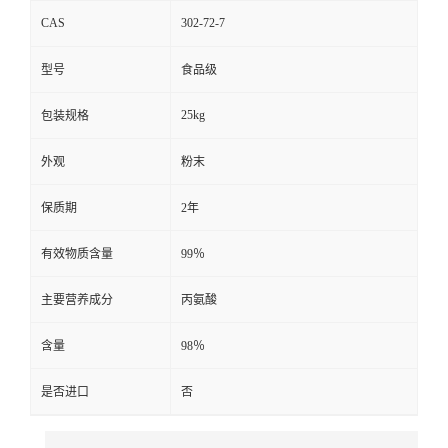
CAS
302-72-7
型号
食品级
25kg
包装规格
外观
粉末
保质期
2年
有效物质含量
99％
主要营养成分
丙氨酸
含量
98％
是否进口
否