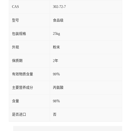
CAS
302-72-7
型号
食品级
25kg
包装规格
外观
粉末
保质期
2年
有效物质含量
99％
主要营养成分
丙氨酸
含量
98％
是否进口
否