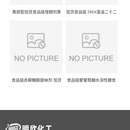
黄原胶现货食品级增稠剂黄
现货食品级 DHA藻油二十二
原胶悬浮稳定剂汉生胶阜丰/
碳六烯营养强化剂酸量大优
中轩黄原胶
惠DHA藻油
食品级赤藓糖醇甜味剂 现货
食品级聚葡萄糖水溶性膳食
批发赤藓糖醇量大优惠赤藓
纤维聚葡萄糖甜味剂营养强
糖醇
化剂