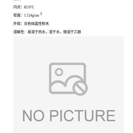
闪点：82.6°C
3
密度：1.124g/cm
外观：白色结晶性粉末
溶解性：易溶于热水，溶于水，微溶于乙醇