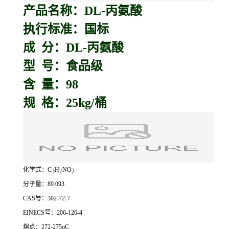
产品名称：D
L-丙氨酸
执行标准：国标
成 分：DL-丙氨酸
型 号：食品级
含 量：98
规 格：25kg/桶
化学式：C
H
NO
3
7
2
分子量：89.093
CAS号：302-72-7
EINECS号：206-126-4
熔点：272-275oC