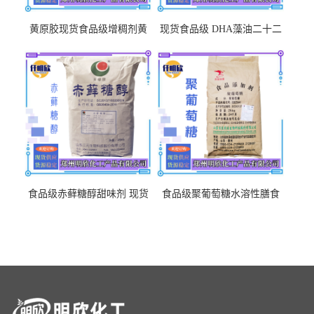
黄原胶现货食品级增稠剂黄
现货食品级 DHA藻油二十二
原胶悬浮稳定剂汉生胶阜丰/
碳六烯营养强化剂酸量大优
中轩黄原胶
惠DHA藻油
食品级赤藓糖醇甜味剂 现货
食品级聚葡萄糖水溶性膳食
批发赤藓糖醇量大优惠赤藓
纤维聚葡萄糖甜味剂营养强
糖醇
化剂