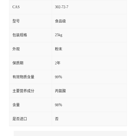
CAS
302-72-7
型号
食品级
25kg
包装规格
外观
粉末
保质期
2年
有效物质含量
99％
主要营养成分
丙氨酸
含量
98％
是否进口
否