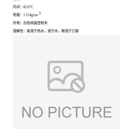
闪点：82.6°C
3
密度：1.124g/cm
外观：白色结晶性粉末
溶解性：易溶于热水，溶于水，微溶于乙醇