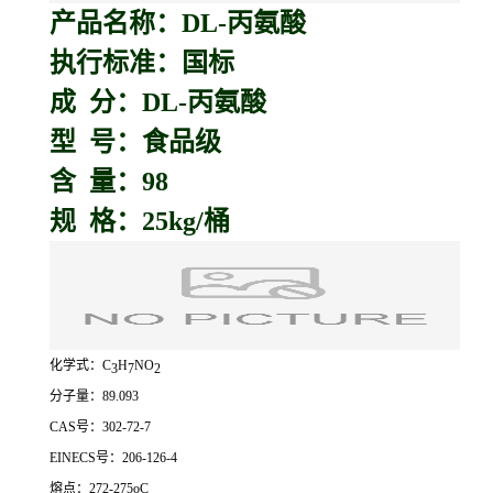
产品名称：D
L-丙氨酸
执行标准：国标
成 分：DL-丙氨酸
型 号：食品级
含 量：98
规 格：25kg/桶
化学式：C
H
NO
3
7
2
分子量：89.093
CAS号：302-72-7
EINECS号：206-126-4
熔点：272-275oC