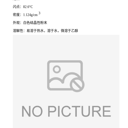
闪点：82.6°C
3
密度：1.124g/cm
外观：白色结晶性粉末
溶解性：易溶于热水，溶于水，微溶于乙醇