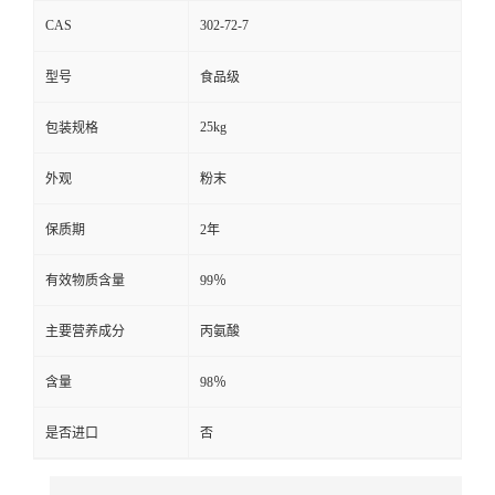
CAS
302-72-7
型号
食品级
25kg
包装规格
外观
粉末
保质期
2年
有效物质含量
99％
主要营养成分
丙氨酸
含量
98％
是否进口
否