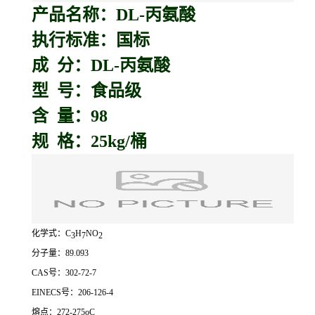
产品名称：D
L-丙氨酸
执行标准：国标
成 分：DL-丙氨酸
型 号：食品级
含 量：98
规 格：25kg/桶
化学式：C
H
NO
3
7
2
分子量：89.093
CAS号：302-72-7
EINECS号：206-126-4
熔点：272-275oC