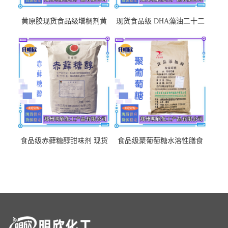
黄原胶现货食品级增稠剂黄
现货食品级 DHA藻油二十二
原胶悬浮稳定剂汉生胶阜丰/
碳六烯营养强化剂酸量大优
中轩黄原胶
惠DHA藻油
食品级赤藓糖醇甜味剂 现货
食品级聚葡萄糖水溶性膳食
批发赤藓糖醇量大优惠赤藓
纤维聚葡萄糖甜味剂营养强
糖醇
化剂